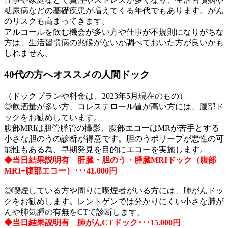
糖尿病などの基礎疾患が増えてくる年代でもあります。がん
のリスクも高まってきます。
アルコールを飲む機会が多い方や仕事が不規則になりがちな
方は、生活習慣病の兆候がないか調べておいた方が良いかも
しれません。
40代の方へオススメの人間ドック
（ドックプランや料金は、2023年5月現在のもの）
◎飲酒量が多い方、コレステロール値が高い方には、腹部ド
ックをお勧めしています。
腹部MRIは胆管膵管の撮影、腹部エコーはMRが苦手とする
小さな胆のうの診断が得意です。胆のうポリープが悪性の可
能性もある為、早期発見を目的にエコーを実施します。
◆当日結果説明有 肝臓・胆のう・膵臓MRIドック（腹部
MRI+腹部エコー）･･･41.000円
◎喫煙している方や周りに喫煙者がいる方には、肺がんドッ
クをお勧めします。レントゲンでは分かりにくい小さな肺が
んや肺気腫の有無をCTで診断します。
◆当日結果説明有 肺がんCTドック･･･15.000円