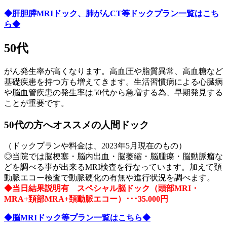
◆肝胆膵MRIドック、肺がんCT等ドックプラン一覧はこち
ら◆
50代
がん発生率が高くなります。高血圧や脂質異常、高血糖など
基礎疾患を持つ方も増えてきます。生活習慣病による心臓病
や脳血管疾患の発生率は50代から急増する為、早期発見する
ことが重要です。
50代の方へオススメの人間ドック
（ドックプランや料金は、2023年5月現在のもの）
◎当院では脳梗塞・脳内出血・脳萎縮・脳腫瘍・脳動脈瘤な
どを調べる事が出来るMRI検査を行なっています。加えて頚
動脈エコー検査で動脈硬化の有無や進行状況を調べます。
◆当日結果説明有 スペシャル脳ドック（頭部MRI・
MRA+頚部MRA+頚動脈エコー）･･･35.000円
◆脳MRIドック等プラン一覧はこちら◆