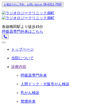
06-6311-7500
お電話でのご予約・お問い合わせ
各線梅田駅より徒歩
15
分
呼吸器専門外来はこちら
トップページ
当院について
診療内容
呼吸器専門外来
人間ドック・大阪市がん検診
乳がん検診
禁煙外来