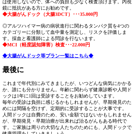
は使用しないので、体への負担も少なく検査頂けます。内視
鏡に抵抗がある方にお勧めです。
◆大腸がんドック（大腸3DCT）･･･35.000円
◎アルツハイマー病の病状進行に関わるタンパク質を4つの
カテゴリーに分類して血中量を測定し、リスクを評価しま
す。採血と看護師による問診を行ないます。
◆MCI（軽度認知障害）検査･･･22.000円
◆大腸がんドック等プラン一覧はこちら◆
最後に
これまで年代別にみてきましたが、いつどんな病気にかかる
か、誰にも分かりません。年齢に関わらず健康診断や人間ド
ックは1年に1回は受診することをお勧めしています。
毎年の受診は負担に感じるかもしれませんが、早期発見のた
めには間隔を空けず、定期的に受診することが大事です。
人間ドックは自費のため、安い金額ではないかもしれません
が、早期発見・早期治療が出来れば治るがんもある時代で
す。ご家族は周りの大切な人たちのためにも、人間ドックで
健康管理をしていきましょう。