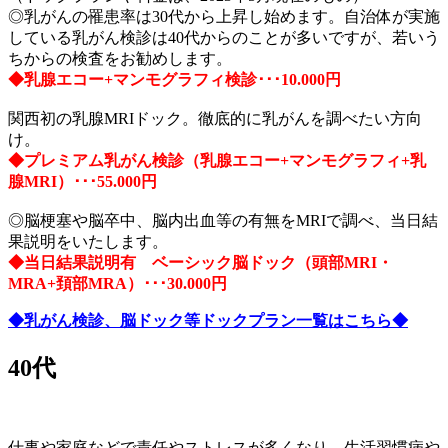
◎乳がんの罹患率は30代から上昇し始めます。自治体が実施
している乳がん検診は40代からのことが多いですが、若いう
ちからの検査をお勧めします。
◆乳腺エコー+マンモグラフィ検診･･･10.000円
関西初の乳腺MRIドック。徹底的に乳がんを調べたい方向
け。
◆プレミアム乳がん検診（乳腺エコー+マンモグラフィ+乳
腺MRI）･･･55.000円
◎脳梗塞や脳卒中、脳内出血等の有無をMRIで調べ、当日結
果説明をいたします。
◆当日結果説明有 ベーシック脳ドック（頭部MRI・
MRA+頚部MRA）･･･30.000円
◆乳がん検診、脳ドック等ドックプラン一覧はこちら◆
40代
仕事や家庭などで責任やストレスが多くなり、生活習慣病や