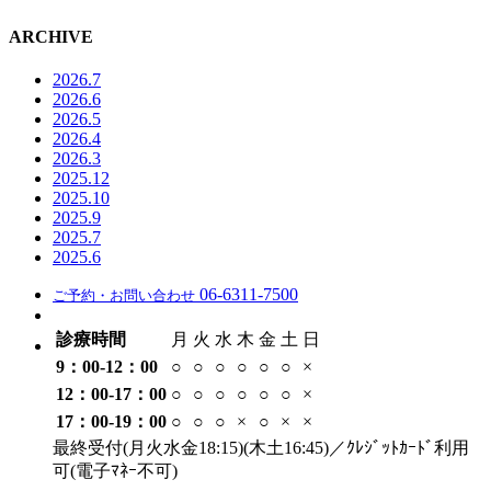
ARCHIVE
2026.7
2026.6
2026.5
2026.4
2026.3
2025.12
2025.10
2025.9
2025.7
2025.6
06-6311-7500
ご予約・お問い合わせ
診療時間
月
火
水
木
金
土
日
9：00-12：00
○
○
○
○
○
○
×
12：00-17：00
○
○
○
○
○
○
×
17：00-19：00
○
○
○
×
○
×
×
最終受付(月火水金18:15)(木土16:45)／ｸﾚｼﾞｯﾄｶｰﾄﾞ利用
可(電子ﾏﾈｰ不可)