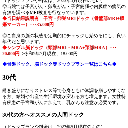
（ドックプランや料金は、2023年5月現在のもの）
◎当院では子宮がん・卵巣がん・子宮筋腫や内膜症の病気の
有無を調べるMRI検査を行なっています。
◆当日結果説明有 子宮・卵巣MRIドック（骨盤部MRI+腫
瘍マーカー）･･･35.000円
◎ご自身の脳の状態を定期的にチェックし始めるにも、良い
年代だと思います。
◆シンプル脳ドック（頭部MRI・MRA+頚部MRA）･･･
20.000円
⇒令和5年7月現在、18.000円
◆骨盤ドック、脳ドック等ドックプラン一覧はこちら◆
30代
働き盛りになりストレス等で心身ともに体調を崩しやすくな
る方、結婚や出産で生活環境が変わる方も増えます。女性特
有疾患の子宮頸がんに加えて、乳がんも注意が必要です。
30代の方へオススメの人間ドック
（ドックプランや料金は、2023年5月現在のもの）