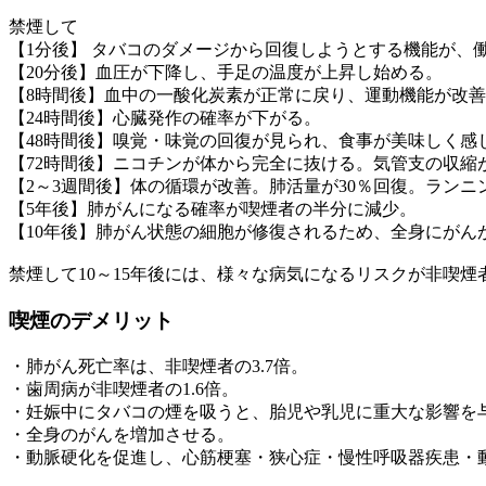
禁煙して
【1分後】 タバコのダメージから回復しようとする機能が、
【20分後】血圧が下降し、手足の温度が上昇し始める。
【8時間後】血中の一酸化炭素が正常に戻り、運動機能が改
【24時間後】心臓発作の確率が下がる。
【48時間後】嗅覚・味覚の回復が見られ、食事が美味しく感
【72時間後】ニコチンが体から完全に抜ける。気管支の収縮
【2～3週間後】体の循環が改善。肺活量が30％回復。ラン
【5年後】肺がんになる確率が喫煙者の半分に減少。
【10年後】肺がん状態の細胞が修復されるため、全身にがん
禁煙して10～15年後には、様々な病気になるリスクが非喫
喫煙のデメリット
・肺がん死亡率は、非喫煙者の3.7倍。
・歯周病が非喫煙者の1.6倍。
・妊娠中にタバコの煙を吸うと、胎児や乳児に重大な影響を
・全身のがんを増加させる。
・動脈硬化を促進し、心筋梗塞・狭心症・慢性呼吸器疾患・