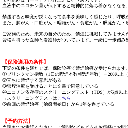
血液中のニコチン量が低下すると精神的に落ち着かなくなる
禁煙すると味覚が鋭くなって食事を美味しく感じたり、呼吸
また、肺がん・口腔がん・咽頭がん・食道がん・膵臓がん・
ご家族のため、未来の自分のため、禁煙に挑戦してみません
資格を持った医師と看護師がついています。一緒に一歩踏み
【保険適用の条件】
下記の条件を満たせば、保険診療で禁煙治療が受けられます
①ブリンクマン指数（1日の喫煙本数×喫煙年数）＝200以上
②直ちに禁煙する意思がある
③禁煙治療を受けることに文書で同意している
④ニコチン依存症のスクリーニングテスト（TDS）が5点以
→スクリーニングテストは
こちら
⑤前回の禁煙治療（治療開始日）から1年を過ぎている
【予約方法】
当院までお電話ください。ご質問などもどうぞお気軽にお問