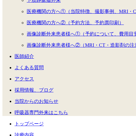
下肢静脈瘤外来
医療機関の方へ①（当院特徴、撮影事例、MRI・
医療機関の方へ②（予約方法、予約票印刷）
画像診断外来患者様へ①（予約について、費用目
画像診断外来患者様へ②（MRI・CT・造影剤の注
医師紹介
よくある質問
アクセス
採用情報、ブログ
当院からのお知らせ
呼吸器専門外来はこちら
トップページ
診療内容