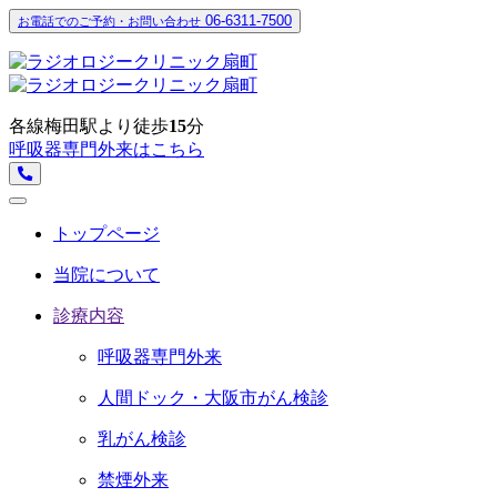
06-6311-7500
お電話でのご予約・お問い合わせ
各線梅田駅より徒歩
15
分
呼吸器専門外来はこちら
トップページ
当院について
診療内容
呼吸器専門外来
人間ドック・大阪市がん検診
乳がん検診
禁煙外来