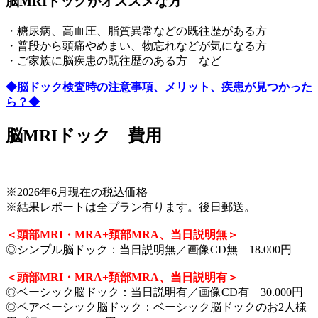
脳MRIドックがオススメな方
・糖尿病、高血圧、脂質異常などの既往歴がある方
・普段から頭痛やめまい、物忘れなどが気になる方
・ご家族に脳疾患の既往歴のある方 など
◆脳ドック検査時の注意事項、メリット、疾患が見つかった
ら？◆
脳MRIドック 費用
※2026年6月現在の税込価格
※結果レポートは全プラン有ります。後日郵送。
＜頭部MRI・MRA+頚部MRA、当日説明無＞
◎シンプル脳ドック：当日説明無／画像CD無 18.000円
＜頭部MRI・MRA+頚部MRA、当日説明有＞
◎ベーシック脳ドック：当日説明有／画像CD有 30.000円
◎ペアベーシック脳ドック：ベーシック脳ドックのお2人様