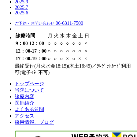
2025.9
2025.7
2025.6
06-6311-7500
ご予約・お問い合わせ
診療時間
月
火
水
木
金
土
日
9：00-12：00
○
○
○
○
○
○
×
12：00-17：00
○
○
○
○
○
○
×
17：00-19：00
○
○
○
×
○
×
×
最終受付(月火水金18:15)(木土16:45)／ｸﾚｼﾞｯﾄｶｰﾄﾞ利用
可(電子ﾏﾈｰ不可)
トップページ
当院について
診療内容
医師紹介
よくある質問
アクセス
採用情報、ブログ