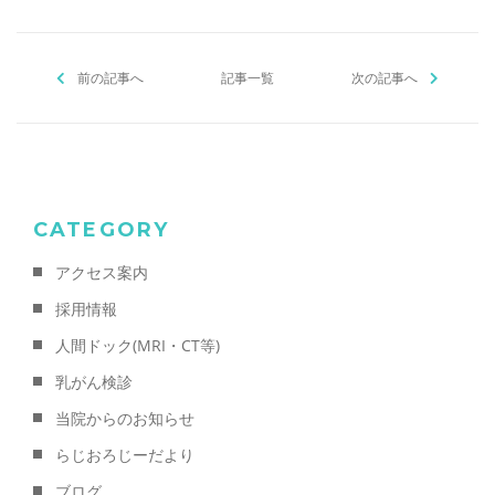
e
er
l
b
前の記事へ
o
記事一覧
次の記事へ
o
k
CATEGORY
アクセス案内
採用情報
人間ドック(MRI・CT等)
乳がん検診
当院からのお知らせ
らじおろじーだより
ブログ