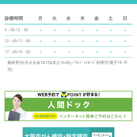
診療時間
月
火
水
木
金
土
日
○
○
○
○
○
○
×
9：00-12：00
○
○
○
○
○
○
×
12：00-17：00
○
○
○
×
○
×
×
17：00-19：00
最終受付(月火水金18:15)(木土16:45)／ｸﾚｼﾞｯﾄｶｰﾄﾞ利用可(電子ﾏﾈｰ不
可)