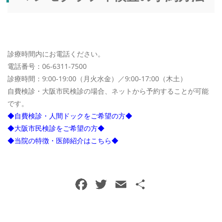
診療時間内にお電話ください。
電話番号：06-6311-7500
診療時間：9:00-19:00（月火水金）／9:00-17:00（木土）
自費検診・大阪市民検診の場合、ネットから予約することが可能
です。
◆自費検診・人間ドックをご希望の方◆
◆大阪市民検診をご希望の方◆
◆当院の特徴・医師紹介はこちら◆
F
T
E
共
a
w
m
有
c
itt
ai