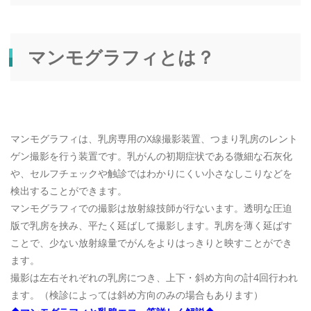
マンモグラフィとは？
マンモグラフィは、乳房専用のX線撮影装置、つまり乳房のレント
ゲン撮影を行う装置です。乳がんの初期症状である微細な石灰化
や、セルフチェックや触診ではわかりにくい小さなしこりなどを
検出することができます。
マンモグラフィでの撮影は放射線技師が行ないます。透明な圧迫
版で乳房を挟み、平たく延ばして撮影します。乳房を薄く延ばす
ことで、少ない放射線量でがんをよりはっきりと映すことができ
ます。
撮影は左右それぞれの乳房につき、上下・斜め方向の計4回行われ
ます。（検診によっては斜め方向のみの場合もあります）