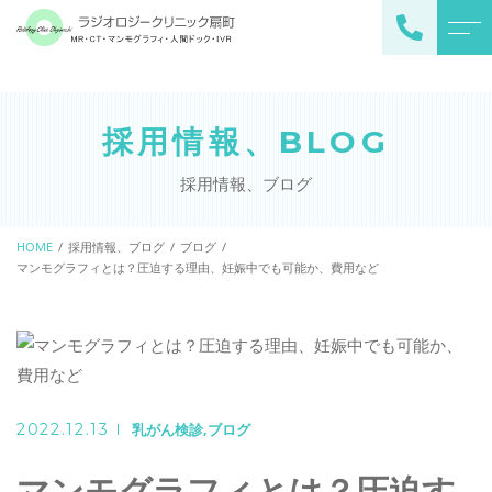
トップページ
当院について
採用情報、BLOG
診療内容
医師紹介
採用情報、ブログ
呼吸器専門外来
よくある質問
人間ドック・大阪市がん検
診
HOME
採用情報、ブログ
ブログ
アクセス
マンモグラフィとは？圧迫する理由、妊娠中でも可能か、費用など
乳がん検診
ブログ
禁煙外来
下肢静脈瘤外来
お知らせ
医療機関の方へ①
2022.12.13
乳がん検診
ブログ
呼吸器専門外来はこちら
医療機関の方へ②
画像診断外来患者様へ①
マンモグラフィとは？圧迫す