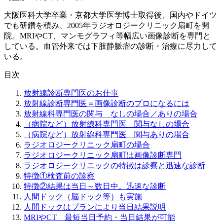
大阪医科大学卒業・京都大学医学博士取得後、国内やドイツ
でも研鑽を積み、2005年ラジオロジークリニック扇町を開
院。MRIやCT、マンモグラフィ等幅広い画像診断を専門と
している。血管外来では下肢静脈瘤の診断・治療に尽力して
いる。
目次
放射線診断専門医のお仕事
放射線診断専門医＝画像診断のプロになるには
放射線科専門医の関与 なしの場合／ありの場合
（病院など）放射線科専門医 関与なしの場合
（病院など）放射線科専門医 関与ありの場合
ラジオロジークリニック扇町の場合
ラジオロジークリニック扇町は画像診断専門
ラジオロジークリニックの特徴は診察と迅速な診断
特徴①検査前の診察
特徴②結果は当日～数日中。迅速な診断
人間ドック（脳ドック等）も実施
人間ドックはプランにより当日結果説明
MRIやCT 最短当日予約・当日結果が可能