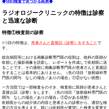
◆MRI検査で見つかる疾患◆
ラジオロジークリニックの特徴は診察
と迅速な診断
特徴①検査前の診察
1つ目の特徴は、
患者さんと直接話（診察）をすること
で
す。
総合病院等における画像診断専門医の役割は、他科の医師が
依頼した撮影画像を読影し、レポートを作成して依頼医に送
ることです。その過程に画像診断専門医が患者さんと直接話
をすることは基本的にありません。（先の項目『放射線科専
門医の関与 なしの場合／ありの場合』①②がない状態）
一方当院では一部検査をのぞき、検査前に医師が患者さんと
直接お話（診察）をします。（先の項目『放射線科専門医の
関与 なしの場合／ありの場合』①②がある状態）
依頼医からの紹介状の内容と患者さんの診察から、適切な検
査の方法を考えます。時には依頼医が要望した検査を変更す