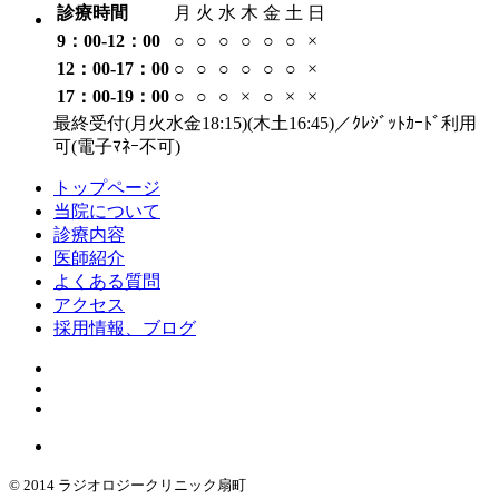
診療時間
月
火
水
木
金
土
日
9：00-12：00
○
○
○
○
○
○
×
12：00-17：00
○
○
○
○
○
○
×
17：00-19：00
○
○
○
×
○
×
×
最終受付(月火水金18:15)(木土16:45)／ｸﾚｼﾞｯﾄｶｰﾄﾞ利用
可(電子ﾏﾈｰ不可)
トップページ
当院について
診療内容
医師紹介
よくある質問
アクセス
採用情報、ブログ
© 2014 ラジオロジークリニック扇町