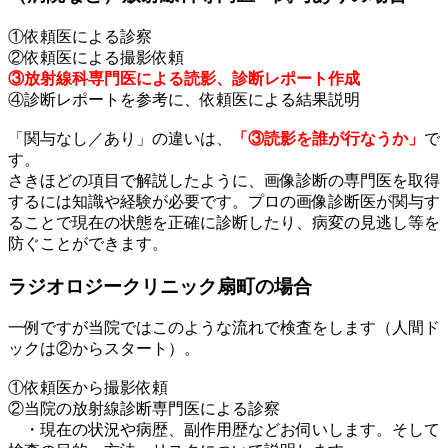
①依頼医による診察
②依頼医による撮影依頼
③放射線科専門医による読影、診断レポート作成
④診断レポートを参考に、依頼医による結果説明
「関与なし／あり」の違いは、
「③読影を誰が行なうか」
で
す。
さきほどの項目で解説したように、画像診断の専門医を取得
するには知識や経験が必要です。プロの画像診断医が関与す
ることで現在の状態を正確に診断したり、病変の見逃し等を
防ぐことができます。
ラジオロジークリニック扇町の場合
一例ですが当院ではこのような流れで検査をします（人間ド
ックは②からスタート）。
①依頼医から撮影依頼
②当院の放射線診断専門医による診察
・現在の状況や病歴、副作用歴などお伺いします。そして