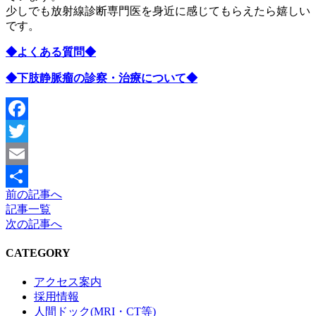
少しでも放射線診断専門医を身近に感じてもらえたら嬉しい
です。
◆よくある質問◆
◆下肢静脈瘤の診察・治療について◆
Facebook
Twitter
Email
前の記事へ
共
記事一覧
有
次の記事へ
CATEGORY
アクセス案内
採用情報
人間ドック(MRI・CT等)