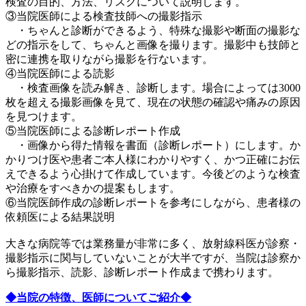
検査の目的、方法、リスクについて説明します。
③当院医師による検査技師への撮影指示
・ちゃんと診断ができるよう、特殊な撮影や断面の撮影な
どの指示をして、ちゃんと画像を撮ります。撮影中も技師と
密に連携を取りながら撮影を行ないます。
④当院医師による読影
・検査画像を読み解き、診断します。場合によっては3000
枚を超える撮影画像を見て、現在の状態の確認や痛みの原因
を見つけます。
⑤当院医師による診断レポート作成
・画像から得た情報を書面（診断レポート）にします。か
かりつけ医や患者ご本人様にわかりやすく、かつ正確にお伝
えできるよう心掛けて作成しています。今後どのような検査
や治療をすべきかの提案もします。
⑥当院医師作成の診断レポートを参考にしながら、患者様の
依頼医による結果説明
大きな病院等では業務量が非常に多く、放射線科医が診察・
撮影指示に関与していないことが大半ですが、当院は診察か
ら撮影指示、読影、診断レポート作成まで携わります。
◆当院の特徴、医師についてご紹介◆