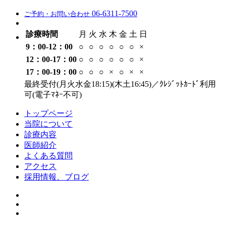
06-6311-7500
ご予約・お問い合わせ
診療時間
月
火
水
木
金
土
日
9：00-12：00
○
○
○
○
○
○
×
12：00-17：00
○
○
○
○
○
○
×
17：00-19：00
○
○
○
×
○
×
×
最終受付(月火水金18:15)(木土16:45)／ｸﾚｼﾞｯﾄｶｰﾄﾞ利用
可(電子ﾏﾈｰ不可)
トップページ
当院について
診療内容
医師紹介
よくある質問
アクセス
採用情報、ブログ