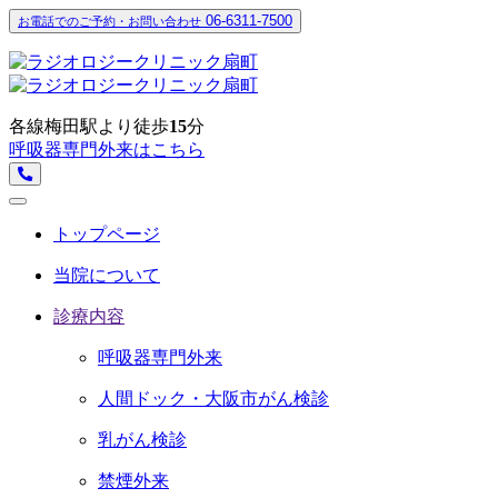
06-6311-7500
お電話でのご予約・お問い合わせ
各線梅田駅より徒歩
15
分
呼吸器専門外来はこちら
トップページ
当院について
診療内容
呼吸器専門外来
人間ドック・大阪市がん検診
乳がん検診
禁煙外来